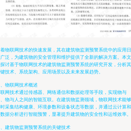
随着物联网技术的快速发展，其在建筑物监测预警系统中的应用
益广泛，为建筑物的安全管理和维护提供了全新的解决方案。本
将探讨基于物联网技术的建筑物监测预警系统的研究开发，分析
关键技术、系统架构、应用场景以及未来发展趋势。
一、物联网技术概述
物联网技术通过传感器、网络通信和数据处理等手段，实现物与
物、物与人之间的智能互联。在建筑物监测领域，物联网技术能
实时采集结构健康、环境参数和设备状态等数据，并通过云计算
大数据分析进行智能预警，显著提升建筑物的安全性和运维效率
二、建筑物监测预警系统的关键技术