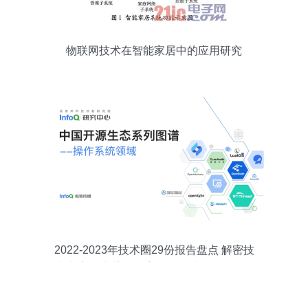
物联网技术在智能家居中的应用研究
2022-2023年技术圈29份报告盘点 解密技
术生态20大关键洞察，InfoQ划分9条阶段
创业策线；更引万亿蓝海前路──【编者
说】 翻开最冷热交替一代中坚成长的旗舰