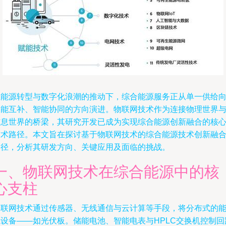
在能源转型与数字化浪潮的推动下，综合能源服务正从单一供给
多能互补、智能协同的方向演进。物联网技术作为连接物理世界
信息世界的桥梁，其研究开发已成为实现综合能源创新融合的核
技术路径。本文旨在探讨基于物联网技术的综合能源技术创新融
路径，分析其研发方向、关键应用及面临的挑战。
一、物联网技术在综合能源中的核
心支柱
物联网技术通过传感器、无线通信与云计算等手段，将分布式的
源设备——如光伏板。储能电池、智能电表与HPLC交换机控制回