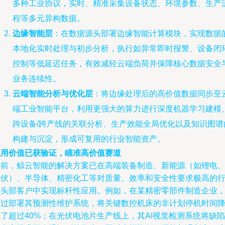
多种工业协议，实时、精准采集设备状态、环境参数、生产
程等多元异构数据。
边缘智能层
：在数据源头部署边缘智能计算模块，实现数据
本地化实时处理与初步分析，执行如异常即时报警、设备闭
控制等低延迟任务，有效减轻云端负荷并保障核心数据安全
业务连续性。
云端智能分析与优化层
：将边缘处理后的高价值数据同步至
端工业智能平台，利用更强大的算力进行深度机器学习建模
跨设备/跨产线的关联分析、生产效能全局优化以及知识图谱
构建与沉淀，形成可复用的行业智能资产。
应用价值已获验证，瞄准高价值赛道
目前，鲸云智能的解决方案已在高端装备制造、新能源（如锂电
光伏）、半导体、精密化工等对质量、效率和安全性要求极高的
业头部客户中实现标杆性应用。例如，在某精密零部件制造企业
通过部署其预测性维护系统，将关键数控机床的非计划停机时间
了超过40%；在光伏电池片生产线上，其AI视觉检测系统将缺陷