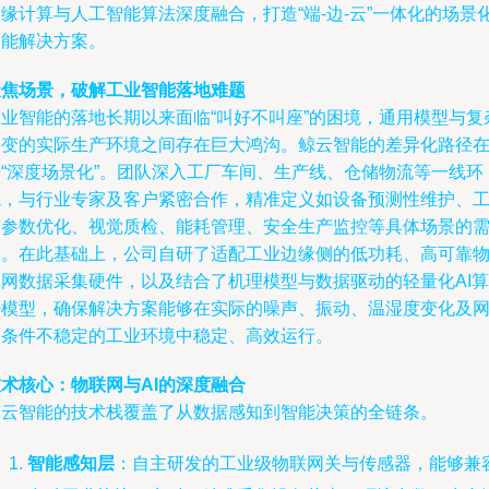
缘计算与人工智能算法深度融合，打造“端-边-云”一体化的场景
智能解决方案。
聚焦场景，破解工业智能落地难题
工业智能的落地长期以来面临“叫好不叫座”的困境，通用模型与复
多变的实际生产环境之间存在巨大鸿沟。鲸云智能的差异化路径
于“深度场景化”。团队深入工厂车间、生产线、仓储物流等一线环
境，与行业专家及客户紧密合作，精准定义如设备预测性维护、
艺参数优化、视觉质检、能耗管理、安全生产监控等具体场景的
求。在此基础上，公司自研了适配工业边缘侧的低功耗、高可靠
联网数据采集硬件，以及结合了机理模型与数据驱动的轻量化AI算
法模型，确保解决方案能够在实际的噪声、振动、温湿度变化及
络条件不稳定的工业环境中稳定、高效运行。
术核心：物联网与AI的深度融合
鲸云智能的技术栈覆盖了从数据感知到智能决策的全链条。
智能感知层
：自主研发的工业级物联网关与传感器，能够兼