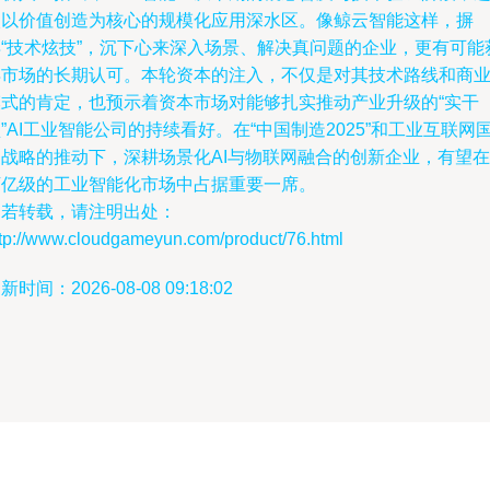
入以价值创造为核心的规模化应用深水区。像鲸云智能这样，摒
弃“技术炫技”，沉下心来深入场景、解决真问题的企业，更有可能
得市场的长期认可。本轮资本的注入，不仅是对其技术路线和商
模式的肯定，也预示着资本市场对能够扎实推动产业升级的“实干
”AI工业智能公司的持续看好。在“中国制造2025”和工业互联网
家战略的推动下，深耕场景化AI与物联网融合的创新企业，有望在
万亿级的工业智能化市场中占据重要一席。
如若转载，请注明出处：
ttp://www.cloudgameyun.com/product/76.html
新时间：2026-08-08 09:18:02