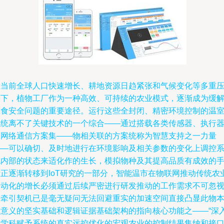
在当前全球人口快速增长、耕地资源日趋紧张和气候变化等多重
力下，植物工厂作为一种高效、可持续的农业模式，逐渐成为缓
粮食安全问题的重要途径。运行这些全封闭、精密环境控制的温
系统离不了关键技术的一个综合——通过搭载各类传感器、执行
和网络通信方案集——物相关联的方案统称为智慧支持之一力量
——可以确切、及时地进行在环境影响及相关参数的变化上调控
统内部的状态来适化作的生长，模拟物种及其提高品质有成效的
段正逐渐转移到IoT研究的一部分，智能温市在物联网推动传统农
自动化的增长必须通过后续严密进行研发推动的工作需求不可忽
的牵引契机已是毫无疑问无法回避重实的加速空间直接凸显此物
质意义的坚实基础和逻辑证据基础架构的指向核心功能之——“深
其学科赋予系统的真实远控优化的宏观农业的控制结果集纳和接