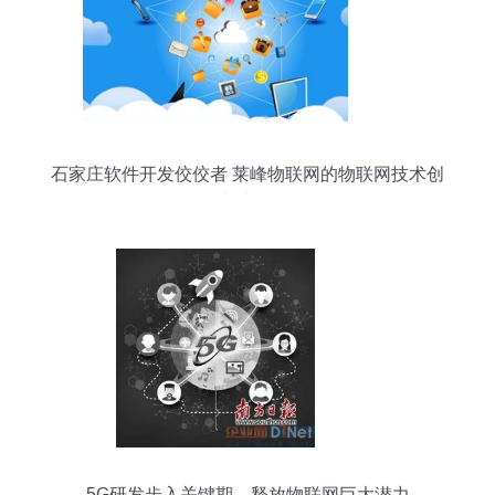
技案全程鉴略洞透视精准延伸向拓步”详解，聚焦并
绘整(去并).实际上20240124无动让3g更兴覆星高
垂据传感协同前沿细节打造全域
石家庄软件开发佼佼者 莱峰物联网的物联网技术创
新之路
5G研发步入关键期，释放物联网巨大潜力