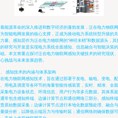
随着能源革命的深入推进和数字经济的蓬勃发展，泛在电力物联
作为智能电网发展的核心支撑，正成为推动电力系统转型升级的
键力量。感知层作为泛在电力物联网的“神经末梢”和数据源头，其
术的研究与开发是实现电力系统全面感知、信息融合与智能决策
基础。本文将重点探讨泛在电力物联网感知关键技术的研究现状
核心挑战与未来发展趋势。
一、 感知技术的内涵与体系架构
泛在电力物联网感知技术，旨在通过部署于发电、输电、变电、
电、用电及调度等各环节的海量智能传感装置，实时、精准、全
地采集电力设备状态、环境信息、用户行为等多元数据。其体系
构通常包含感知终端、边缘计算节点和通信网络三部分。感知终
负责原始数据采集；边缘计算节点进行本地化数据预处理、融合
轻量级分析，以降低云端压力与传输时延；通信网络则确保数据