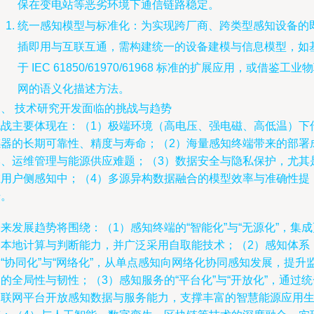
保在变电站等恶劣环境下通信链路稳定。
统一感知模型与标准化：为实现跨厂商、跨类型感知设备的
插即用与互联互通，需构建统一的设备建模与信息模型，如
于 IEC 61850/61970/61968 标准的扩展应用，或借鉴工业
网的语义化描述方法。
三、 技术研究开发面临的挑战与趋势
挑战主要体现在：（1）极端环境（高电压、强电磁、高低温）下
感器的长期可靠性、精度与寿命；（2）海量感知终端带来的部署
本、运维管理与能源供应难题；（3）数据安全与隐私保护，尤其
在用户侧感知中；（4）多源异构数据融合的模型效率与准确性提
升。
来发展趋势将围绕：（1）感知终端的“智能化”与“无源化”，集成
多本地计算与判断能力，并广泛采用自取能技术；（2）感知体系
“协同化”与“网络化”，从单点感知向网络化协同感知发展，提升
的全局性与韧性；（3）感知服务的“平台化”与“开放化”，通过统
物联网平台开放感知数据与服务能力，支撑丰富的智慧能源应用