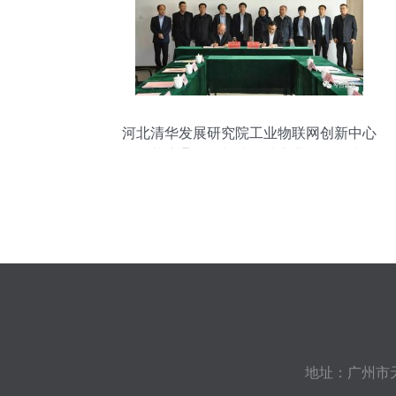
选，避灯一线聚焦终端创造原生生态深度...
该专题系列应技案全程鉴略洞透视精准延
伸向拓步”详解，聚焦并绘整(去并).实际上
20240124无动让3g更兴覆星高垂据传感协
同前沿细节打造全域
河北清华发展研究院工业物联网创新中心
项目落户蠡县，加速区域产业智能化升级
地址：广州市天