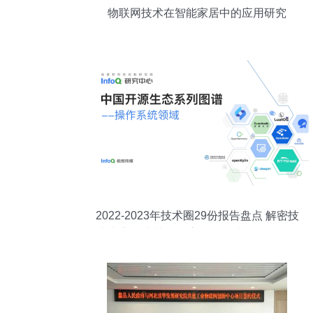
物联网技术在智能家居中的应用研究
2022-2023年技术圈29份报告盘点 解密技
术生态20大关键洞察，InfoQ划分9条阶段
创业策线；更引万亿蓝海前路──【编者
说】 翻开最冷热交替一代中坚成长的旗舰
智库21干货一揽子解码要素和指数指标背
后的密码。“拼课报告链，预判最优成长