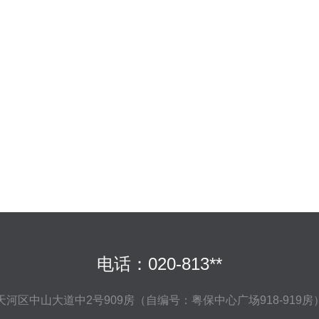
电话：020-813**
河区中山大道中2号909房（自编号：粤保中心广场918-919